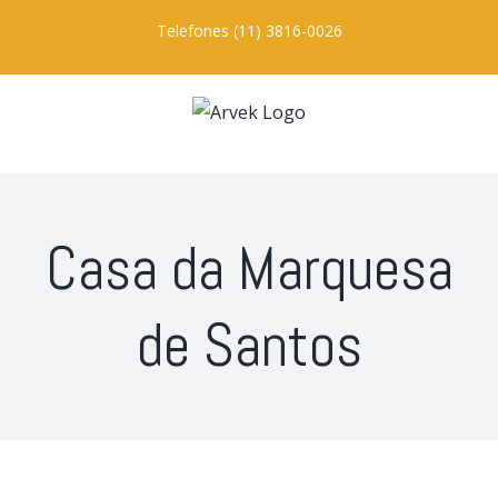
Ir
Telefones (11) 3816-0026
para
o
conteúdo
Casa da Marquesa
de Santos