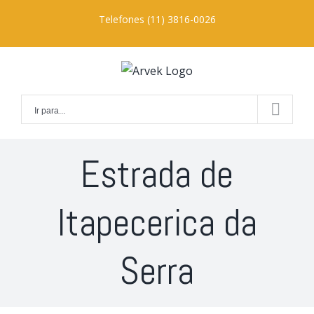
Ir
Telefones (11) 3816-0026
para
o
conteúdo
Ir para...
Estrada de
Itapecerica da
Serra