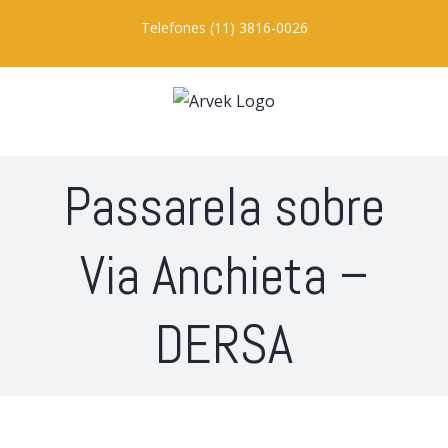
Ir
Telefones (11) 3816-0026
para
o
conteúdo
Passarela sobre
Via Anchieta –
DERSA