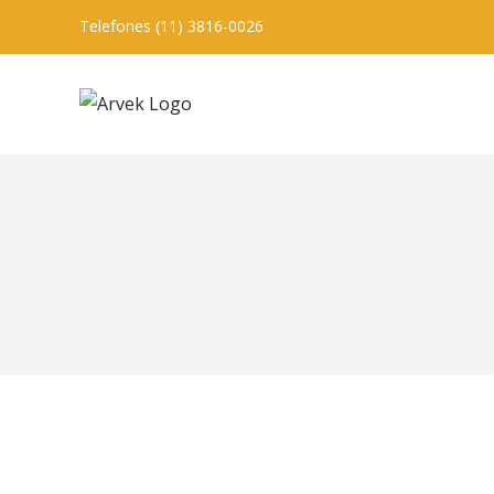
Ir
Telefones (11) 3816-0026
para
o
conteúdo