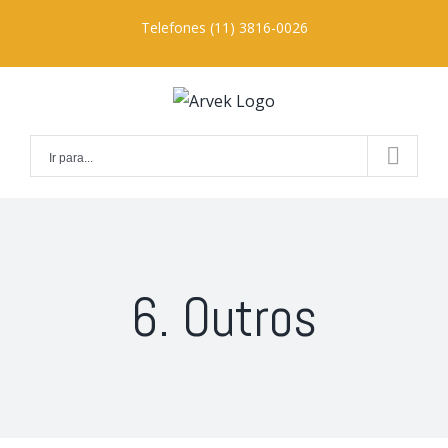
Ir
Telefones (11) 3816-0026
para
o
conteúdo
Ir para...
6. Outros